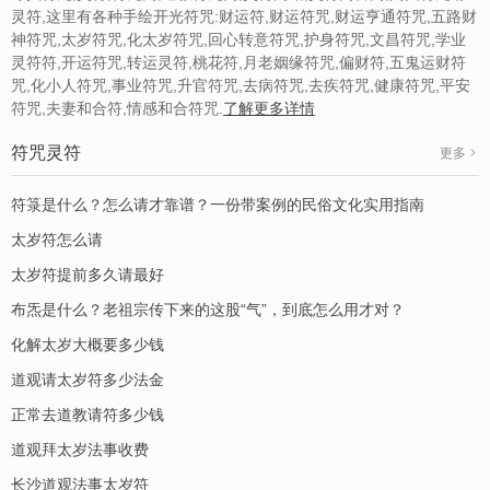
灵符,这里有各种手绘开光符咒:财运符,财运符咒,财运亨通符咒,五路财
神符咒,太岁符咒,化太岁符咒,回心转意符咒,护身符咒,文昌符咒,学业
灵符符,开运符咒,转运灵符,桃花符,月老姻缘符咒,偏财符,五鬼运财符
咒,化小人符咒,事业符咒,升官符咒,去病符咒,去疾符咒,健康符咒,平安
符咒,夫妻和合符,情感和合符咒.
了解更多详情
符咒灵符
更多
符箓是什么？怎么请才靠谱？一份带案例的民俗文化实用指南
太岁符怎么请
太岁符提前多久请最好
布炁是什么？老祖宗传下来的这股“气”，到底怎么用才对？
化解太岁大概要多少钱
道观请太岁符多少法金
正常去道教请符多少钱
道观拜太岁法事收费
长沙道观法事太岁符