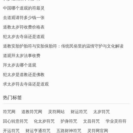
中国哪个道观的符最灵
去道观请符多少钱一张
道教太岁符收费价格表
犯太岁去寺庙还是道观
道教安胎护胎符与安胎保胎符：传统民俗里的温情守护与文化解读
道观拜太岁法事收费
拜太岁去哪个道观
犯太岁是道教还是佛教
求太岁符去寺庙还是道观
热门标签
符咒网
道教符咒网
灵符网站
财运符咒
太岁符咒
回心转意符咒
化太岁符咒
护身符咒
文昌符咒
学业灵符符
开运符咒
财运亨通符咒
五路财神符咒
灵符网官网