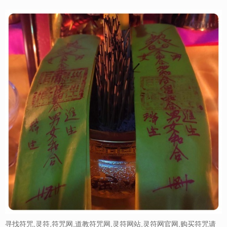
寻找符咒,灵符,符咒网,道教符咒网,灵符网站,灵符网官网,购买符咒请