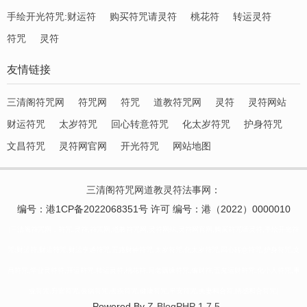
手绘开光符咒:财运符
购买符咒请灵符
桃花符
转运灵符
符咒
灵符
友情链接
三清阁符咒网
符咒网
符咒
道教符咒网
灵符
灵符网站
财运符咒
太岁符咒
回心转意符咒
化太岁符咒
护身符咒
文昌符咒
灵符网官网
开光符咒
网站地图
三清阁符咒网道教灵符法事网
：
编号：港1CP备2022068351号 许可 编号：港（2022）0000010
|三清阁符咒网，符咒,灵符,符咒网,道教符咒网,灵符网站,灵符网官网,购买符咒请灵符,手绘开光符
咒:财运符,财运符咒,财运亨通符咒,五路财神符咒,太岁符咒,化太岁符咒,回心转意符咒,护身符咒,文
昌符咒,学业灵符符,开运符咒,转运灵符,桃花符,月老姻缘符咒,偏财符,五鬼运财符咒,化小人符咒,事
业符咒,升官符咒,去病符咒,去疾符咒,健康符咒,平安符咒,夫妻和合符,情感和合符咒|
Powered By
Z-BlogPHP 1.7.5