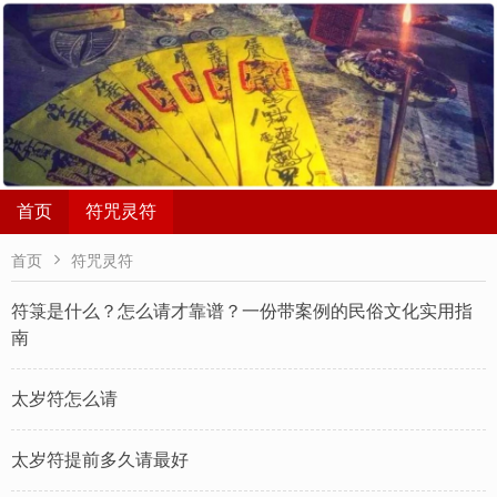
首页
符咒灵符

首页
符咒灵符
符箓是什么？怎么请才靠谱？一份带案例的民俗文化实用指
南
太岁符怎么请
太岁符提前多久请最好