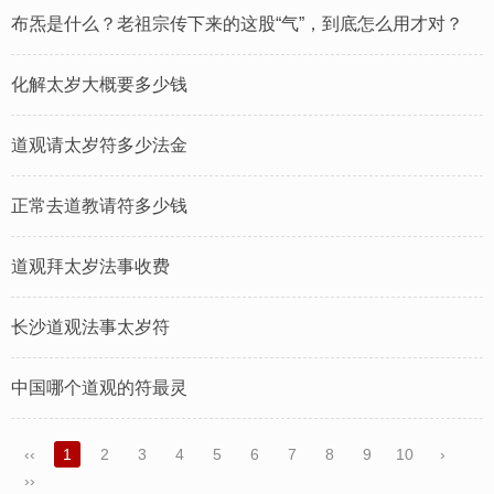
布炁是什么？老祖宗传下来的这股“气”，到底怎么用才对？
化解太岁大概要多少钱
道观请太岁符多少法金
正常去道教请符多少钱
道观拜太岁法事收费
长沙道观法事太岁符
中国哪个道观的符最灵
‹‹
1
2
3
4
5
6
7
8
9
10
›
››