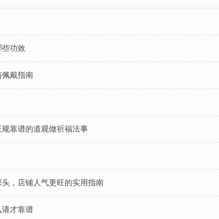
哪些功效
与佩戴指南
正规靠谱的道观做祈福法事
彩头，店铺人气更旺的实用指南
么请才靠谱