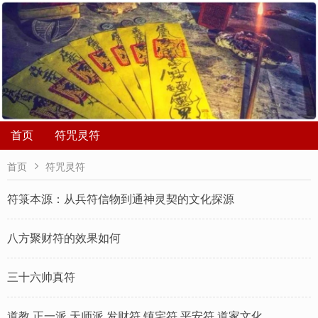
首页
符咒灵符

首页
符咒灵符
符箓本源：从兵符信物到通神灵契的文化探源
八方聚财符的效果如何
三十六帅真符
道教 正一派 天师派 发财符 镇宅符 平安符 道家文化