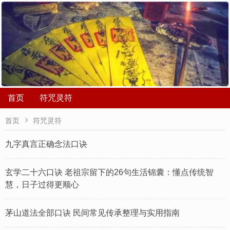
首页
符咒灵符

首页
符咒灵符
九字真言正确念法口诀
玄学二十六口诀 老祖宗留下的26句生活锦囊：懂点传统智
慧，日子过得更顺心
茅山道法全部口诀 民间常见传承整理与实用指南