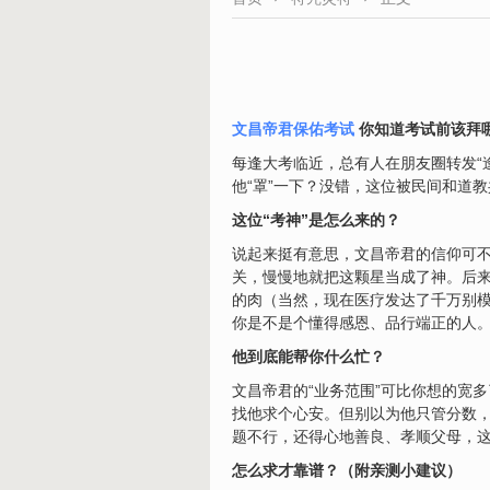
文昌帝君保佑考试
你知道考试前该拜哪
每逢大考临近，总有人在朋友圈转发“
他“罩”一下？没错，这位被民间和道教
这位“考神”是怎么来的？
说起来挺有意思，文昌帝君的信仰可不
关，慢慢地就把这颗星当成了神。后
的肉（当然，现在医疗发达了千万别
你是不是个懂得感恩、品行端正的人
他到底能帮你什么忙？
文昌帝君的“业务范围”可比你想的宽
找他求个心安。但别以为他只管分数，
题不行，还得心地善良、孝顺父母，这
怎么求才靠谱？（附亲测小建议）