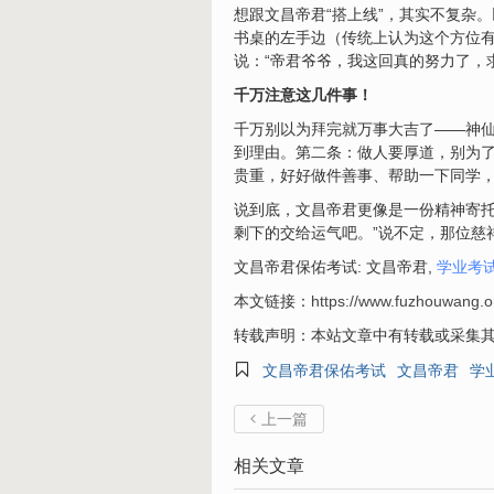
想跟文昌帝君“搭上线”，其实不复杂
书桌的左手边（传统上认为这个方位
说：“帝君爷爷，我这回真的努力了，
千万注意这几件事！
千万别以为拜完就万事大吉了——神仙
到理由。第二条：做人要厚道，别为
贵重，好好做件善事、帮助一下同学
说到底，文昌帝君更像是一份精神寄托
剩下的交给运气吧。”说不定，那位慈
文昌帝君保佑考试: 文昌帝君,
学业考
本文链接：
https://www.fuzhouwang.o
转载声明：本站文章中有转载或采集其

文昌帝君保佑考试
文昌帝君
学
上一篇

相关文章