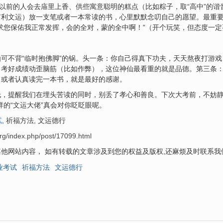
。以前的人会去庙里上香、供些寓意聪明的糕点（比如粽子，取“高中”的
有利文运）放一支笔或者一本常读的书，心里默默念叨自己的愿望。最重
求您保佑我正常发挥，会的全对，蒙的全中啊！”（开个玩笑，但态度一定
可不背“临时抱佛脚”的锅。头一条：你自己得真下功夫，天天熬夜打游
了考好成绩动歪脑筋（比如作弊），这位神仙最看重的就是品德。第三条
，或者认真读完一本书，就是最好的感谢。
，提醒我们在埋头苦读的同时，别丢了孝心和善良。下次大考前，不妨静
祥的“文运大佬”真会对你眨眨眼呢。
试
, 祈福方法, 文运德行
rg/index.php/post/17099.html
他网站内容， 如有转载的文章涉及到您的权益及版权,还麻烦及时联系
业考试
祈福方法
文运德行