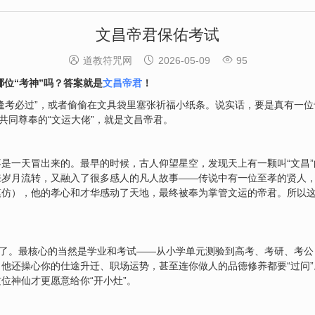
文昌帝君保佑考试



道教符咒网
2026-05-09
95
位“考神”吗？答案就是
文昌帝君
！
逢考必过”，或者偷偷在文具袋里塞张祈福小纸条。说实话，要是真有一
共同尊奉的“文运大佬”，就是文昌帝君。
是一天冒出来的。最早的时候，古人仰望星空，发现天上有一颗叫“文昌
来岁月流转，又融入了很多感人的凡人故事——传说中有一位至孝的贤人
模仿），他的孝心和才华感动了天地，最终被奉为掌管文运的帝君。所以
。
多了。最核心的当然是学业和考试——从小学单元测验到高考、考研、考公
他还操心你的仕途升迁、职场运势，甚至连你做人的品德修养都要“过问”
位神仙才更愿意给你“开小灶”。