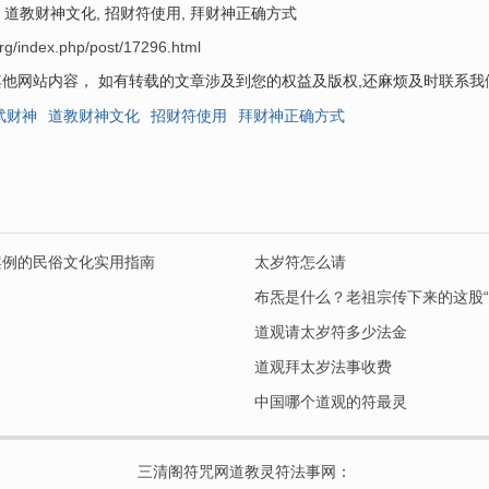
, 道教财神文化, 招财符使用, 拜财神正确方式
rg/index.php/post/17296.html
他网站内容， 如有转载的文章涉及到您的权益及版权,还麻烦及时联系
武财神
道教财神文化
招财符使用
拜财神正确方式
案例的民俗文化实用指南
太岁符怎么请
布炁是什么？老祖宗传下来的这股“
道观请太岁符多少法金
道观拜太岁法事收费
中国哪个道观的符最灵
三清阁符咒网道教灵符法事网
：