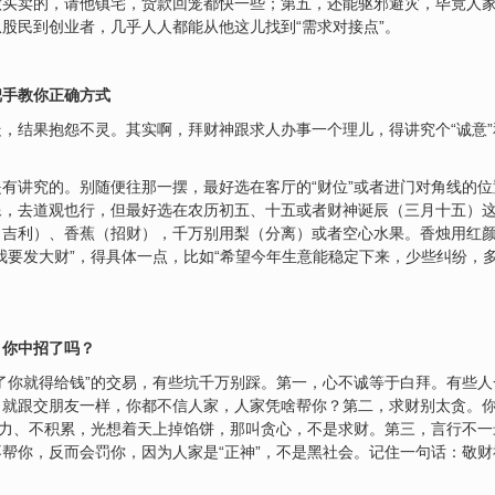
做买卖的，请他镇宅，货款回笼都快一些；第五，还能驱邪避灾，毕竟人
股民到创业者，几乎人人都能从他这儿找到“需求对接点”。
把手教你正确方式
，结果抱怨不灵。其实啊，拜财神跟求人办事一个理儿，得讲究个“诚意”
有讲究的。别随便往那一摆，最好选在客厅的“财位”或者进门对角线的
像，去道观也行，但最好选在农历初五、十五或者财神诞辰（三月十五）
（吉利）、香蕉（招财），千万别用梨（分离）或者空心水果。香烛用红
我要发大财”，得具体一点，比如“希望今年生意能稳定下来，少些纠纷，
，你中招了吗？
了你就得给钱”的交易，有些坑千万别踩。第一，心不诚等于白拜。有些人
就跟交朋友一样，你都不信人家，人家凭啥帮你？第二，求财别太贪。你
努力、不积累，光想着天上掉馅饼，那叫贪心，不是求财。第三，言行不
帮你，反而会罚你，因为人家是“正神”，不是黑社会。记住一句话：敬