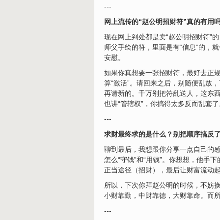
---
网上流传的“赵公明招财符”真的有用
现在网上到处都是卖“赵公明招财符”
师父手绘的符，里面是有“信息”的，
安慰。
如果你真想要一张招财符，最好去正
算“激活”。请回来之后，别随便乱放
再请新的。千万别把符乱送人，这东西
也讲“管辖权”，你搞得太多反而乱套了
---
求财最终求的是什么？别把顺序搞反
聊到最后，我想跟你分享一点自己的感
怎么“守钱”和“用钱”。你想想，他
正当途径（招财），最后让财富流动
所以，下次你拜赵公明的时候，不妨
小财靠勤，中财靠德，大财靠命。而所
---