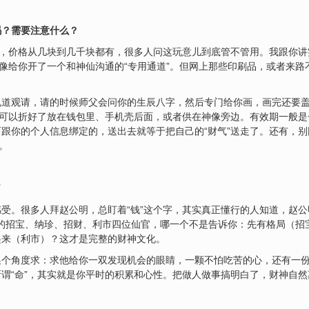
吗？需要注意什么？
的，价格从几块到几千块都有，很多人问这玩意儿到底管不管用。我跟你
就像给你开了一个和神仙沟通的“专用通道”。但网上那些印刷品，或者来
规道观请，请的时候师父会问你的生辰八字，然后专门给你画，画完还要
，可以折好了放在钱包里、手机壳后面，或者供在神像旁边。有效期一般
跟你的个人信息绑定的，送出去就等于把自己的“财气”送走了。还有，
。
了
受。很多人拜赵公明，总盯着“钱”这个字，其实真正懂行的人知道，赵
手下的招宝、纳珍、招财、利市四位仙官，哪一个不是告诉你：先有格局（
起来（利市）？这才是完整的财神文化。
换个角度求：求他给你一双发现机会的眼睛，一颗不怕吃苦的心，还有一
谓“命”，其实就是你平时的积累和心性。把做人做事搞明白了，财神自然