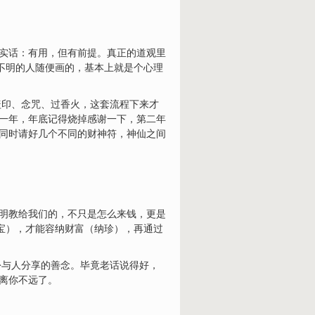
讲实话：有用，但有前提。真正的道观里
路不明的人随便画的，基本上就是个心理
盖印、念咒、过香火，这套流程下来才
是一年，年底记得烧掉感谢一下，第二年
别同时请好几个不同的财神符，神仙之间
公明教给我们的，不只是怎么来钱，更是
招宝），才能容纳财富（纳珍），再通过
份与人分享的善念。毕竟老话说得好，
离你不远了。