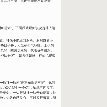
家是武将出身，黑虎坐骑也不是吃素
和“规矩”。下面我就跟你说说普通人请
位置。神像不能正对厕所、厨房或者卧
这些日子去，人虽多但气场旺。上供的
颜色的，蜡烛点双数，代表好事成双。
多些回头客”，越具体越好，神仙也得知
一边拜一边想“也不知道灵不灵”，这种
说“保佑我中一个亿”，这就不现实了。
一最要命。一边拜财神一边干缺德事，比
财神，先敬自己良心。平时多行善事，财