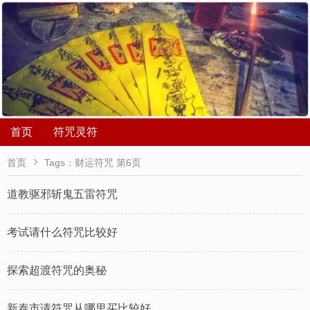
首页
符咒灵符

首页
Tags：财运符咒 第6页
道教驱邪斩鬼五雷符咒
考试请什么符咒比较好
​探索超渡符咒的奥秘
新泰市请符咒从哪里买比较好