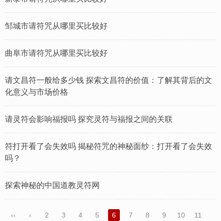
邹城市请符咒从哪里买比较好
曲阜市请符咒从哪里买比较好
请文昌符一般给多少钱 ​探索文昌符的价值：了解其背后的文
化意义与市场价格
请灵符会影响福报吗 ​探究灵符与福报之间的关联
符打开看了会失效吗 ​揭秘符咒的神秘面纱：打开看了会失效
吗？
​探索神秘的中国道教灵符网
‹‹
‹
2
3
4
5
6
7
8
9
10
11