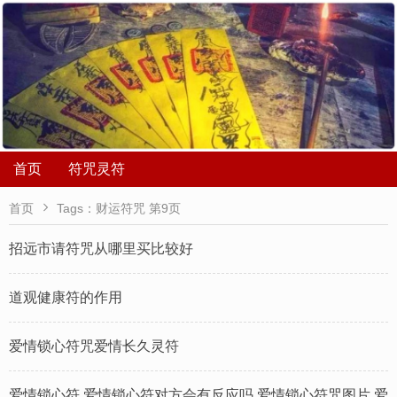
首页
符咒灵符

首页
Tags：财运符咒 第9页
招远市请符咒从哪里买比较好
道观健康符的作用
爱情锁心符咒爱情长久灵符
爱情锁心符,爱情锁心符对方会有反应吗,爱情锁心符咒图片,爱