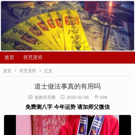
首页
符咒灵符


首页
符咒灵符
正文
道士做法事真的有用吗



道教符咒网
2025-02-06
599
免费测八字 今年运势 请加师父微信