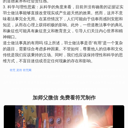
的道德素养和社会责任感。
3. 科学与理性思索：从科学的角度来看，目前并没有确凿的证据证实
羽士做法事能够直接改变现实或产生超天然的效果。然而，这并不意
味着法事完全无用。在某些情况下，人们可能由于信奉而感到安慰和
知足，从而在心理上获得积极的影响。此外，一些道教法事中的典礼
和象征也可能具有象征意义和教育意义，引导人们关注内心世界和精
神糊口。
道士做法事真的有用吗 综上所述，羽士做法事是否“有用”是一个复杂
的题目，需要综合考虑多种因素。不管如何，尊重他人的信奉和文化
传统是我们应该秉持的立场。同时，我们也应该保持理性和科学的思
维方式，不盲目迷信或否定任何现象的存在和影响。
寻找
符咒
,
灵符
,
符咒网
,道教符咒网,灵符网站,灵符网官网,购买符咒请灵符,这里有各种手绘开光符
咒:财运符,财运符咒,财运亨通符咒,五路财神符咒,太岁符咒,化太岁符咒,回心转意符咒,护身符咒,文
昌符咒,学业灵符符,开运符咒,转运灵符,桃花符,月老姻缘符咒,偏财符,五鬼运财符咒,化小人符咒,事
业符咒,升官符咒,去病符咒,去疾符咒,健康符咒,平安符咒,夫妻和合符,情感和合符咒。
加师父微信 免费看符咒制作