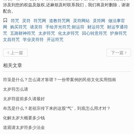
涉及到您的权益及版权,还麻烦及时联系我们，我们将及时删除，谢谢
配合。

符咒
灵符
符咒网
道教符咒网
灵符网站
灵符网
做法事官
网
购买符咒
请灵符
手绘开光符咒:财运符
财运符咒
财运亨通符
咒
五路财神符咒
太岁符咒
化太岁符咒
回心转意符咒
护身符咒
文昌符咒
学业灵符符
开运符咒
上一篇
下一篇


相关文章
符箓是什么？怎么请才靠谱？一份带案例的民俗文化实用指南
太岁符怎么请
太岁符提前多久请最好
布炁是什么？老祖宗传下来的这股“气”，到底怎么用才对？
化解太岁大概要多少钱
道观请太岁符多少法金