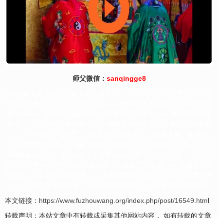
师父微信：
sanqingge8
01.化解太岁法事——解太岁、谢太岁 02.升官晋职法事 ——官运
亨通提升政绩 03.文昌考试法事—— 开窍聪慧考试顺利 04.偿还阴
债法事—— 生债阴宅逢凶化吉 05.开财门补财库—— 增加财运助旺
事业 06.助种生基法事—— 病魔缠身增寿增运 07.催子受孕法事
—— 生子布阵子女满堂 08.开运转运法事—— 改运天命一帆风顺
09.催财发财法事—— 偏财运势正财持久 10.化解童子法事—— 姻
缘顺利仙灵护佑 11.化解小人法事—— 化解小人防人陷害 12.小
儿平安法事—— 驱邪回魂活泼健康 13.超度亡灵法事—— 祭奠亲人早
登极乐 14.超度宠物法事—— 人类朋友转生脱苦 15.超度婴灵法事
—— 打胎坠胎消灾除难 16.祈福许愿法事—— 许愿还愿祈求祈福
本文链接：
https://www.fuzhouwang.org/index.php/post/16549.html
转载声明：本站文章中有转载或采集其他网站内容， 如有转载的文章