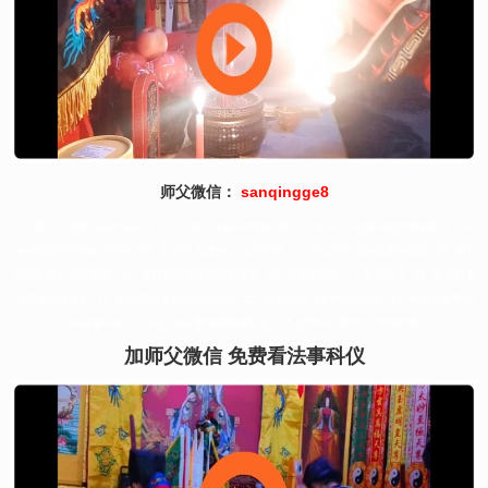
师父微信：
sanqingge8
01.财运符增财运补财库开运 02.太岁符化解不利顺利度过 03. 回心符挽回感情增缘复合 04.
护身符辟邪镇宅转运护身 05. 学业符 魁星点斗文昌帝君 06. 开运符开运转运驱除霉运 07. 桃花
符桃花早到月老姻缘 08. 偏财符五鬼运财偏财运势 09 .小人符化解小人是非口舌 10 .事业符事
业有成无往不利 11. 去疾符药王化疾祛病消愈 12. 健康符身心健康得偿所愿 13. 平安符诸事顺
利健康平安 14 .和合符夫妻情感姻缘和合 15.定制符心有所想 专属定制
加师父微信 免费看法事科仪