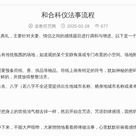
和合科仪法事流程



道教符咒网
2025-02-28
677
教典礼，主要针对夫妻、情侣之间的感情题目进行调和与增进。以下是一
有传统氛围的场地，如道观的某个安静角落或专门布置的小空间。场地附
要预备符纸、香、供品等物品。符纸上画有特定的符号，犹如神秘的密码
新鲜的，并摆放得整整洁齐。
名、八字（若八字不全还需提供出生地城市名称、栖身地城市名称或者本
把身上的世俗浊气都去掉一样，然后开始念咒语。咒语韵律感强，固然听
下来，不能大声喧哗，大家悄悄地看着师傅做法事，心里默默祈祷着感