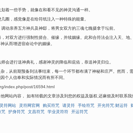
划着一些手势，就像在和看不见的神灵沟通一样。
几圈，感觉像是在给符纸注入一种特殊的能量。
调动亲养五方神兵及神邸，将男女双方的三魂七魄摄拿于坛前。
，对双方进行强制性搓合、催缘，并续姻缘。此和合符法会注入天、地、
等神从而增进宿命论中的姻缘。
师会进行送神典礼，感谢神灵的降临和庇佑，恭送神灵归位。
复杂，从前期预备到法事结束，每一个环节都布满了神秘和庄严。然而，
能因个人信奉和实际情况而有所不同。
rg/index.php/post/16594.html
他网站内容， 如有转载的文章涉及到您的权益及版权,还麻烦及时联系
灵符网站
灵符网官网
购买符咒
请灵符
手绘符咒
开光符咒:财运符
符咒
护身符咒
文昌符咒
学业灵符符
开运符咒