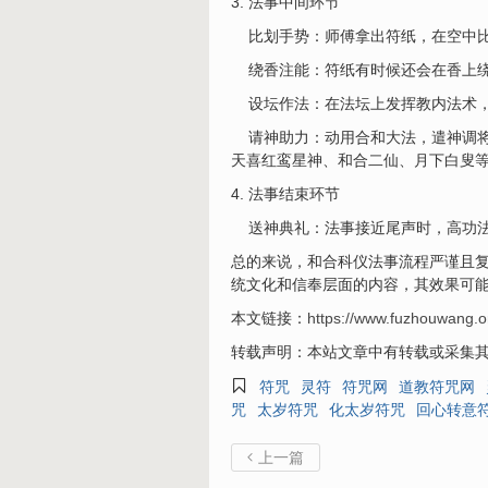
3. 法事中间环节
比划手势：师傅拿出符纸，在空中比
绕香注能：符纸有时候还会在香上绕
设坛作法：在法坛上发挥教内法术，
请神助力：动用合和大法，遣神调将
天喜红鸾星神、和合二仙、月下白叟
4. 法事结束环节
送神典礼：法事接近尾声时，高功法
总的来说，和合科仪法事流程严谨且
统文化和信奉层面的内容，其效果可
本文链接：
https://www.fuzhouwang.o
转载声明：本站文章中有转载或采集其

符咒
灵符
符咒网
道教符咒网
咒
太岁符咒
化太岁符咒
回心转意
上一篇
